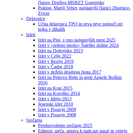
članov Društva MSBZT Gorenjske
Poklon, Mariji Veber, najstarejši članici Zbornice-
Zveze
Delavnice
Učna delavnica TPO in prva prve pomoči pri
tujku v dihalih
Izleti
Izlet na Ptuj, v eno najstarejših mest 2025
Izlet v »zeleno mesto« Šaleške doline 2024
Izlet na Dolenjsko 2023
Izlet v Celje 2022
Izlet v Rezijo 2019
Izlet v Čadrg 2018
Izlet v deželo desetega brata 2017
Izlet na Petrovo Brdo in grob Angele Boškin
2016
Izlet na Kras 2015
Izlet na Koroško 2014
Izlet v Idrijo 2013
Jesenski izlet 2010
Izlet v Posavje 2009
Izlet v Posavje 2008
Srečanja
Prednovoletno srečanje 2025
Edinost, sreča, sprava k nam naj nazaj se vrnejo