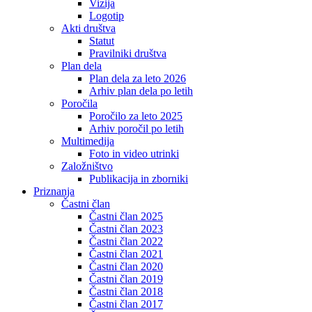
Vizija
Logotip
Akti društva
Statut
Pravilniki društva
Plan dela
Plan dela za leto 2026
Arhiv plan dela po letih
Poročila
Poročilo za leto 2025
Arhiv poročil po letih
Multimedija
Foto in video utrinki
Založništvo
Publikacija in zborniki
Priznanja
Častni član
Častni član 2025
Častni član 2023
Častni član 2022
Častni član 2021
Častni član 2020
Častni član 2019
Častni član 2018
Častni član 2017