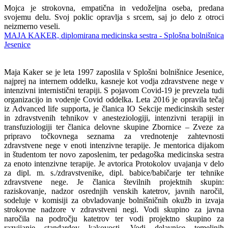
Mojca je strokovna, empatična in vedoželjna oseba, predana
svojemu delu. Svoj poklic opravlja s srcem, saj jo delo z otroci
neizmerno veseli.
MAJA KAKER, diplomirana medicinska sestra - Splošna bolnišnica
Jesenice
Maja Kaker se je leta 1997 zaposlila v Splošni bolnišnice Jesenice,
najprej na internem oddelku, kasneje kot vodja zdravstvene nege v
intenzivni internistični terapiji. S pojavom Covid-19 je prevzela tudi
organizacijo in vodenje Covid oddelka. Leta 2016 je opravila tečaj
iz Advanced life supporta, je članica IO Sekcije medicinskih sester
in zdravstvenih tehnikov v anesteziologiji, intenzivni terapiji in
transfuziologiji ter članica delovne skupine Zbornice – Zveze za
pripravo točkovnega seznama za vrednotenje zahtevnosti
zdravstvene nege v enoti intenzivne terapije. Je mentorica dijakom
in študentom ter novo zaposlenim, ter pedagoška medicinska sestra
za enoto intenzivne terapije. Je avtorica Protokolov uvajanja v delo
za dipl. m. s./zdravstvenike, dipl. babice/babičarje ter tehnike
zdravstvene nege. Je članica številnih projektnih skupin:
raziskovanje, nadzor osrednjih venskih katetrov, javnih naročil,
sodeluje v komisiji za obvladovanje bolnišničnih okužb in izvaja
strokovne nadzore v zdravstveni negi. Vodi skupino za javna
naročila na področju katetrov ter vodi projektno skupino za
razvijanje standardov kakovosti. Vodi delavnice temeljnih