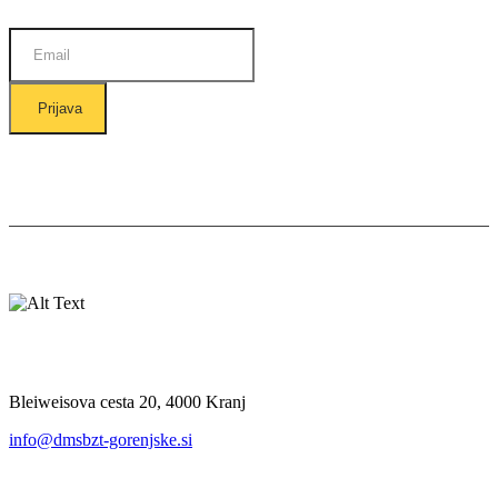
Prijava
Ostanite v stiku z nami:
Kje nas najdete
Bleiweisova cesta 20, 4000 Kranj
info@dmsbzt-gorenjske.si
O društvu