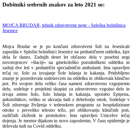
Dobitniki srebrnih znakov za leto 2021 so:
MOJCA BRUDAR, tehnik zdravstvene nege - Splošna bolnišnica
Jesenice
Mojca Brudar se je po končani zdravstveni šoli na Jesenicah
zaposlila v Splošni bolnišnici Jesenice na pediatričnem oddelku, kjer
dela še danes. Zadnjih deset let občasno dela v posebni negi
novorojencev »štaciji« na ginekološko porodniškem oddelku in
zadnji dve leti v pediatrični specialistični ambulanti. Ima opravljen
tečaj oz. šolo za izvajanje Šole lulanja in kakanja. Pridobljeno
znanje je posredovala sodelavcem na oddelku in oblikovala klinično
pot. Pri svojem delu veliko časa nameni zdravstveno vzgojnemu
delu, sodeluje v projektni skupini za zdravstveno vzgojno delo in
izvaja astmo šolo, šolo lulanja in kakanja, uporabo Epipena,
anksiolitikov, veliko se ukvarja tudi z debelostjo otrok. Sodeluje v
Šoli zdravega življenja v tedenskem programu za hospitalizirane
otroke s preveliko telesno težo, pri oblikovanju kliničnih poti,
različnih zloženk in protokolov. Ima opravljen Unicefov tečaj
dojenja. Je mentor dijakom in novo zaposlenim. V času epidemije je
delovala tudi na Covid oddelku.