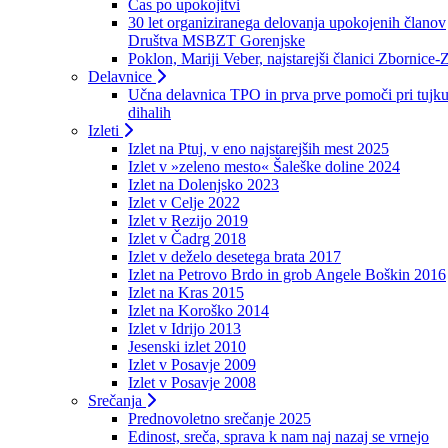
Čas po upokojitvi
30 let organiziranega delovanja upokojenih članov
Društva MSBZT Gorenjske
Poklon, Mariji Veber, najstarejši članici Zbornice-
Delavnice
Učna delavnica TPO in prva prve pomoči pri tujku
dihalih
Izleti
Izlet na Ptuj, v eno najstarejših mest 2025
Izlet v »zeleno mesto« Šaleške doline 2024
Izlet na Dolenjsko 2023
Izlet v Celje 2022
Izlet v Rezijo 2019
Izlet v Čadrg 2018
Izlet v deželo desetega brata 2017
Izlet na Petrovo Brdo in grob Angele Boškin 2016
Izlet na Kras 2015
Izlet na Koroško 2014
Izlet v Idrijo 2013
Jesenski izlet 2010
Izlet v Posavje 2009
Izlet v Posavje 2008
Srečanja
Prednovoletno srečanje 2025
Edinost, sreča, sprava k nam naj nazaj se vrnejo