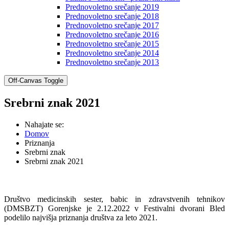
Prednovoletno srečanje 2019
Prednovoletno srečanje 2018
Prednovoletno srečanje 2017
Prednovoletno srečanje 2016
Prednovoletno srečanje 2015
Prednovoletno srečanje 2014
Prednovoletno srečanje 2013
Off-Canvas Toggle
Srebrni znak 2021
Nahajate se:
Domov
Priznanja
Srebrni znak
Srebrni znak 2021
Društvo medicinskih sester, babic in zdravstvenih tehnikov
(DMSBZT) Gorenjske je 2.12.2022 v Festivalni dvorani Bled
podelilo najvišja priznanja društva za leto 2021.