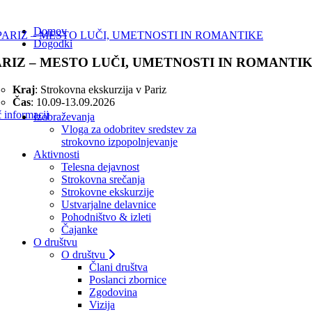
Domov
Dogodki
ARIZ – MESTO LUČI, UMETNOSTI IN ROMANTI
Kraj
: Strokovna ekskurzija v Pariz
Čas
: 10.09-13.09.2026
 informacij
Izobraževanja
Vloga za odobritev sredstev za
strokovno izpopolnjevanje
Aktivnosti
Telesna dejavnost
Strokovna srečanja
Strokovne ekskurzije
Ustvarjalne delavnice
Pohodništvo & izleti
Čajanke
O društvu
O društvu
Člani društva
Poslanci zbornice
Zgodovina
Vizija