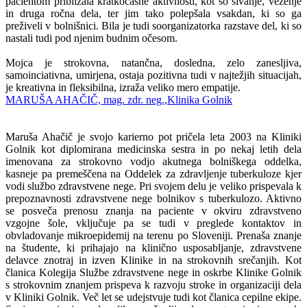
pacientom približala kratkočasne aktivnosti, kot so šivanje, vezenje
in druga ročna dela, ter jim tako polepšala vsakdan, ki so ga
preživeli v bolnišnici. Bila je tudi soorganizatorka razstave del, ki so
nastali tudi pod njenim budnim očesom.
Mojca je strokovna, natančna, dosledna, zelo zanesljiva,
samoinciativna, umirjena, ostaja pozitivna tudi v najtežjih situacijah,
je kreativna in fleksibilna, izraža veliko mero empatije.
MARUŠA AHAČIČ, mag. zdr. neg.,Klinika Golnik
Maruša Ahačič je svojo karierno pot pričela leta 2003 na Kliniki
Golnik kot diplomirana medicinska sestra in po nekaj letih dela
imenovana za strokovno vodjo akutnega bolniškega oddelka,
kasneje pa premeščena na Oddelek za zdravljenje tuberkuloze kjer
vodi službo zdravstvene nege. Pri svojem delu je veliko prispevala k
prepoznavnosti zdravstvene nege bolnikov s tuberkulozo. Aktivno
se posveča prenosu znanja na paciente v okviru zdravstveno
vzgojne šole, vključuje pa se tudi v preglede kontaktov in
obvladovanje mikroepidemij na terenu po Sloveniji. Prenaša znanje
na študente, ki prihajajo na klinično usposabljanje, zdravstvene
delavce znotraj in izven Klinike in na strokovnih srečanjih. Kot
članica Kolegija Službe zdravstvene nege in oskrbe Klinike Golnik
s strokovnim znanjem prispeva k razvoju stroke in organizaciji dela
v Kliniki Golnik. Več let se udejstvuje tudi kot članica cepilne ekipe.