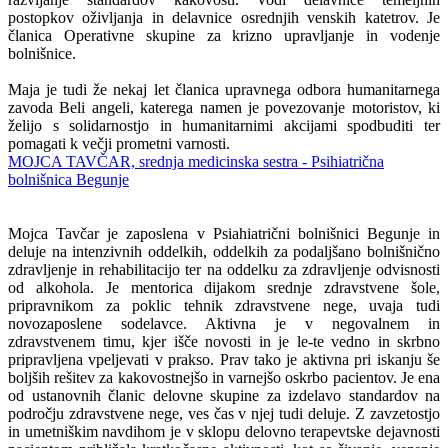
postopkov oživljanja in delavnice osrednjih venskih katetrov. Je
članica Operativne skupine za krizno upravljanje in vodenje
bolnišnice.
Maja je tudi že nekaj let članica upravnega odbora humanitarnega
zavoda Beli angeli, katerega namen je povezovanje motoristov, ki
želijo s solidarnostjo in humanitarnimi akcijami spodbuditi ter
pomagati k večji prometni varnosti.
MOJCA TAVČAR, srednja medicinska sestra - Psihiatrična
bolnišnica Begunje
Mojca Tavčar je zaposlena v Psiahiatrični bolnišnici Begunje in
deluje na intenzivnih oddelkih, oddelkih za podaljšano bolnišnično
zdravljenje in rehabilitacijo ter na oddelku za zdravljenje odvisnosti
od alkohola. Je mentorica dijakom srednje zdravstvene šole,
pripravnikom za poklic tehnik zdravstvene nege, uvaja tudi
novozaposlene sodelavce. Aktivna je v negovalnem in
zdravstvenem timu, kjer išče novosti in je le-te vedno in skrbno
pripravljena vpeljevati v prakso. Prav tako je aktivna pri iskanju še
boljših rešitev za kakovostnejšo in varnejšo oskrbo pacientov. Je ena
od ustanovnih članic delovne skupine za izdelavo standardov na
področju zdravstvene nege, ves čas v njej tudi deluje. Z zavzetostjo
in umetniškim navdihom je v sklopu delovno terapevtske dejavnosti