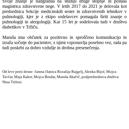
Svoje znanje je nadgradila na študiju druge stopnje in postala
magistrica zdravstvene nege. V letih 2017 do 2021 je delovala kot
predsednica Sekcije medicinskih sester in zdravstvenih tehnikov v
pulmologiji, kjer je z ekipo sodelavcev pomagala širiti znanje o
pulmologiji in alergologiji. Kar 15 let je sodelovala tudi v društvu
diabetikov v Tržiču.
Maruša ima občutek za pozitivno in sproščeno komunikacijo in
izraža sočutje do pacientov, z njimi vzpostavlja posebno vez, rada pa
tudi poskrbi za dobro vzdušje in drobna presenečenja.
Od leve proti desne: častna članica Rozalija Rajgelj, Alenka Bijol, Mojca
Tavčar, Maja Kaker, Mojca Brudar, Maruša Ahačič, podpredsednica društva
Nina Trifoni.
Prijava na E-novice