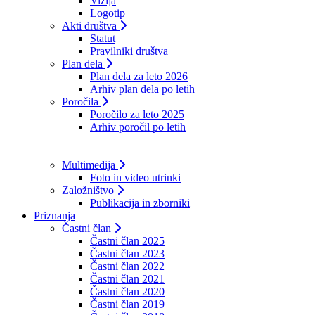
Vizija
Logotip
Akti društva
Statut
Pravilniki društva
Plan dela
Plan dela za leto 2026
Arhiv plan dela po letih
Poročila
Poročilo za leto 2025
Arhiv poročil po letih
Multimedija
Foto in video utrinki
Založništvo
Publikacija in zborniki
Priznanja
Častni član
Častni član 2025
Častni član 2023
Častni član 2022
Častni član 2021
Častni član 2020
Častni član 2019