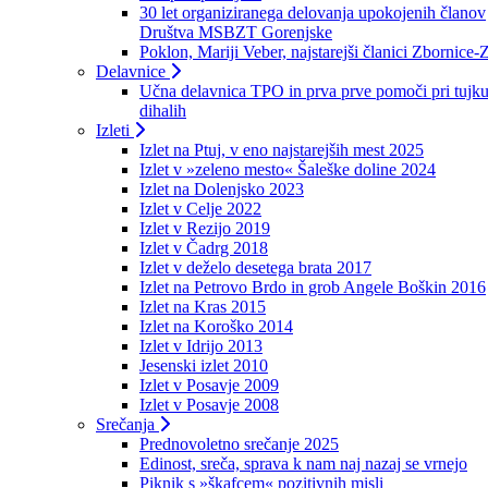
30 let organiziranega delovanja upokojenih članov
Društva MSBZT Gorenjske
Poklon, Mariji Veber, najstarejši članici Zbornice-
Delavnice
Učna delavnica TPO in prva prve pomoči pri tujku
dihalih
Izleti
Izlet na Ptuj, v eno najstarejših mest 2025
Izlet v »zeleno mesto« Šaleške doline 2024
Izlet na Dolenjsko 2023
Izlet v Celje 2022
Izlet v Rezijo 2019
Izlet v Čadrg 2018
Izlet v deželo desetega brata 2017
Izlet na Petrovo Brdo in grob Angele Boškin 2016
Izlet na Kras 2015
Izlet na Koroško 2014
Izlet v Idrijo 2013
Jesenski izlet 2010
Izlet v Posavje 2009
Izlet v Posavje 2008
Srečanja
Prednovoletno srečanje 2025
Edinost, sreča, sprava k nam naj nazaj se vrnejo
Piknik s »škafcem« pozitivnih misli