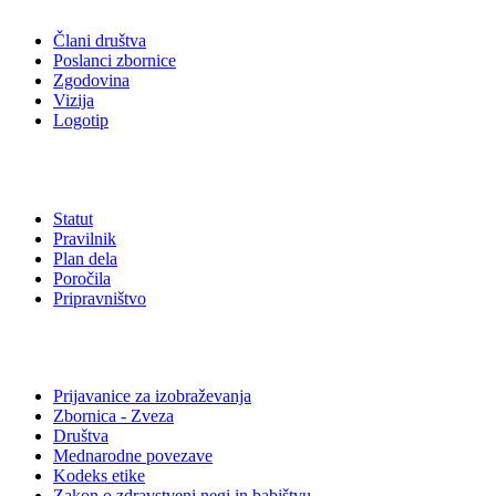
Člani društva
Poslanci zbornice
Zgodovina
Vizija
Logotip
Akti društva
Statut
Pravilnik
Plan dela
Poročila
Pripravništvo
Povezave
Prijavanice za izobraževanja
Zbornica - Zveza
Društva
Mednarodne povezave
Kodeks etike
Zakon o zdravstveni negi in babištvu