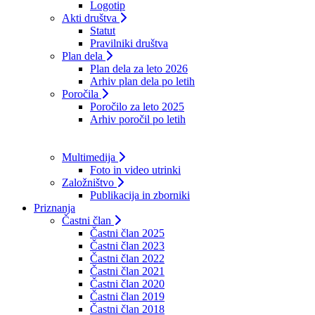
Logotip
Akti društva
Statut
Pravilniki društva
Plan dela
Plan dela za leto 2026
Arhiv plan dela po letih
Poročila
Poročilo za leto 2025
Arhiv poročil po letih
Multimedija
Foto in video utrinki
Založništvo
Publikacija in zborniki
Priznanja
Častni član
Častni član 2025
Častni član 2023
Častni član 2022
Častni član 2021
Častni član 2020
Častni član 2019
Častni član 2018