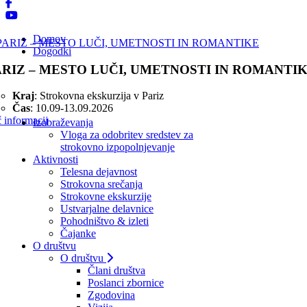
Domov
Dogodki
ARIZ – MESTO LUČI, UMETNOSTI IN ROMANTI
Kraj
: Strokovna ekskurzija v Pariz
Čas
: 10.09-13.09.2026
 informacij
Izobraževanja
Vloga za odobritev sredstev za
strokovno izpopolnjevanje
Aktivnosti
Telesna dejavnost
Strokovna srečanja
Strokovne ekskurzije
Ustvarjalne delavnice
Pohodništvo & izleti
Čajanke
O društvu
O društvu
Člani društva
Poslanci zbornice
Zgodovina