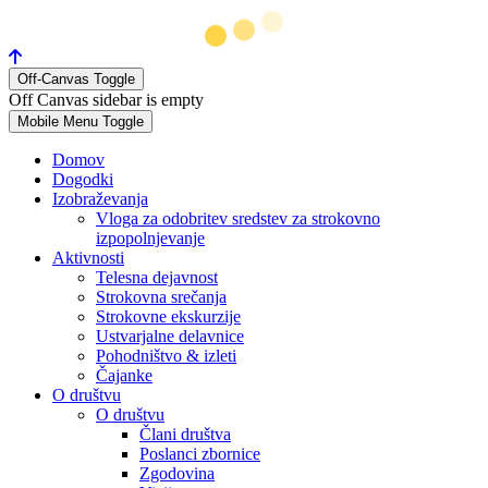
Off-Canvas Toggle
Off Canvas sidebar is empty
Mobile Menu Toggle
Domov
Dogodki
Izobraževanja
Vloga za odobritev sredstev za strokovno
izpopolnjevanje
Aktivnosti
Telesna dejavnost
Strokovna srečanja
Strokovne ekskurzije
Ustvarjalne delavnice
Pohodništvo & izleti
Čajanke
O društvu
O društvu
Člani društva
Poslanci zbornice
Zgodovina