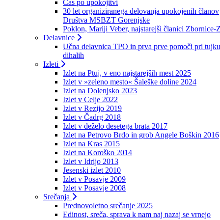
Čas po upokojitvi
30 let organiziranega delovanja upokojenih članov
Društva MSBZT Gorenjske
Poklon, Mariji Veber, najstarejši članici Zbornice-
Delavnice
Učna delavnica TPO in prva prve pomoči pri tujku
dihalih
Izleti
Izlet na Ptuj, v eno najstarejših mest 2025
Izlet v »zeleno mesto« Šaleške doline 2024
Izlet na Dolenjsko 2023
Izlet v Celje 2022
Izlet v Rezijo 2019
Izlet v Čadrg 2018
Izlet v deželo desetega brata 2017
Izlet na Petrovo Brdo in grob Angele Boškin 2016
Izlet na Kras 2015
Izlet na Koroško 2014
Izlet v Idrijo 2013
Jesenski izlet 2010
Izlet v Posavje 2009
Izlet v Posavje 2008
Srečanja
Prednovoletno srečanje 2025
Edinost, sreča, sprava k nam naj nazaj se vrnejo