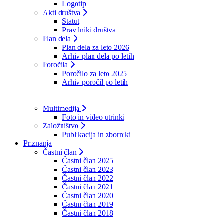
Logotip
Akti društva
Statut
Pravilniki društva
Plan dela
Plan dela za leto 2026
Arhiv plan dela po letih
Poročila
Poročilo za leto 2025
Arhiv poročil po letih
Multimedija
Foto in video utrinki
Založništvo
Publikacija in zborniki
Priznanja
Častni član
Častni član 2025
Častni član 2023
Častni član 2022
Častni član 2021
Častni član 2020
Častni član 2019
Častni član 2018