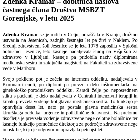
Zdenka Kramar – dobitnica naslova
častnega člana Društva MSBZT
Gorenjske, v letu 2025
Zdenka Kramar
se je rodila v Celju, odraščala v Kranju, družino
ustvarila na Jesenicah, zadnjih šestnajst let pa živi v Naklem. Po
Srednji zdravstveni šoli Jesenice se je leta 1978 zaposlila v Splošni
bolnišnici Jesenice, leto kasneje nadaljevala študij na Višji šoli za
zdravstvo v Ljubljani, kasneje pa pridobila naziv diplomirana
medicinska sestra in zaključila magisterij na Fakulteti za zdravstvene
vede v Mariboru.
Svojo poklicno pot je začela na internem oddelku, nadaljevala v
Koronarni enoti, po diplomi pa prevzela delo inštrumentarke na
ginekološko-porodniškem oddelku. Zaradi želje po neposrednem
stiku s pacienti je delo nadaljevala v Centralni intenzivni terapiji in
kmalu prevzela vodenje kot glavna medicinska sestra. To funkcijo je
opravljala deset let, nato pa postala glavna medicinska sestra
kirurškega oddelka, urgence in poliklinične dejavnosti. Na prelomu
tisočletja je prevzela vodenje zdravstvene nege celotne bolnišnice ter
kasneje funkcijo pomočnice direktorja za področje zdravstvene nege
in oskrbe, ki jo je odgovorno opravljala petnajst let.