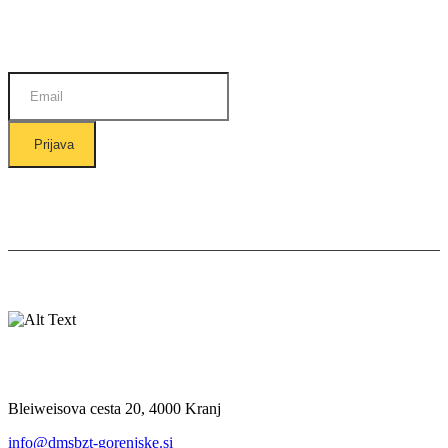
Prijava na E-novice
Prijava
Ostanite v stiku z nami:
Kje nas najdete
Bleiweisova cesta 20, 4000 Kranj
info@dmsbzt-gorenjske.si