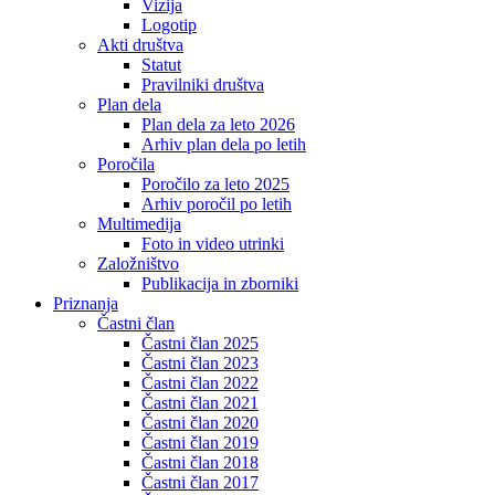
Vizija
Logotip
Akti društva
Statut
Pravilniki društva
Plan dela
Plan dela za leto 2026
Arhiv plan dela po letih
Poročila
Poročilo za leto 2025
Arhiv poročil po letih
Multimedija
Foto in video utrinki
Založništvo
Publikacija in zborniki
Priznanja
Častni član
Častni član 2025
Častni član 2023
Častni član 2022
Častni član 2021
Častni član 2020
Častni član 2019
Častni član 2018
Častni član 2017