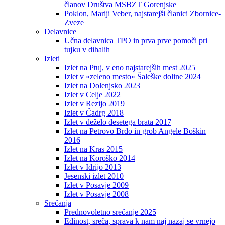
članov Društva MSBZT Gorenjske
Poklon, Mariji Veber, najstarejši članici Zbornice-
Zveze
Delavnice
Učna delavnica TPO in prva prve pomoči pri
tujku v dihalih
Izleti
Izlet na Ptuj, v eno najstarejših mest 2025
Izlet v »zeleno mesto« Šaleške doline 2024
Izlet na Dolenjsko 2023
Izlet v Celje 2022
Izlet v Rezijo 2019
Izlet v Čadrg 2018
Izlet v deželo desetega brata 2017
Izlet na Petrovo Brdo in grob Angele Boškin
2016
Izlet na Kras 2015
Izlet na Koroško 2014
Izlet v Idrijo 2013
Jesenski izlet 2010
Izlet v Posavje 2009
Izlet v Posavje 2008
Srečanja
Prednovoletno srečanje 2025
Edinost, sreča, sprava k nam naj nazaj se vrnejo