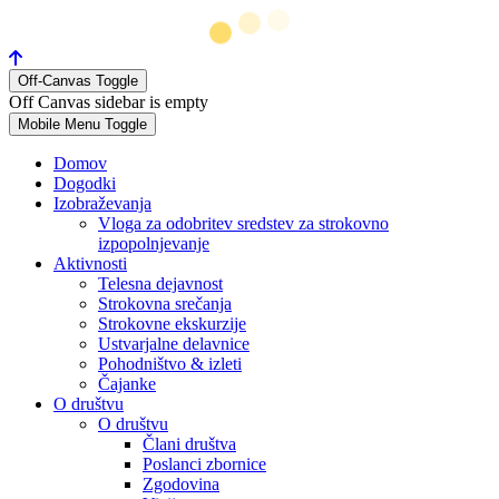
Off-Canvas Toggle
Off Canvas sidebar is empty
Mobile Menu Toggle
Domov
Dogodki
Izobraževanja
Vloga za odobritev sredstev za strokovno
izpopolnjevanje
Aktivnosti
Telesna dejavnost
Strokovna srečanja
Strokovne ekskurzije
Ustvarjalne delavnice
Pohodništvo & izleti
Čajanke
O društvu
O društvu
Člani društva
Poslanci zbornice
Zgodovina