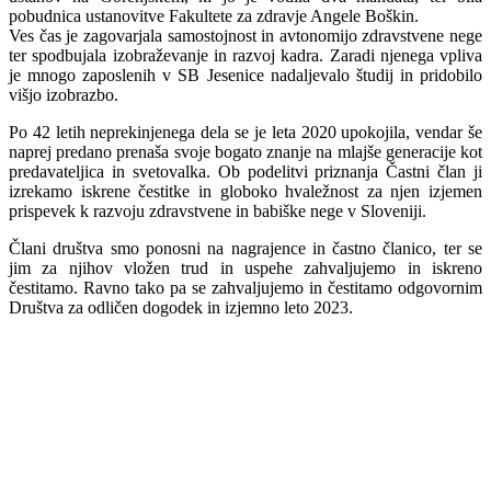
pobudnica ustanovitve Fakultete za zdravje Angele Boškin.
Ves čas je zagovarjala samostojnost in avtonomijo zdravstvene nege
ter spodbujala izobraževanje in razvoj kadra. Zaradi njenega vpliva
je mnogo zaposlenih v SB Jesenice nadaljevalo študij in pridobilo
višjo izobrazbo.
Po 42 letih neprekinjenega dela se je leta 2020 upokojila, vendar še
naprej predano prenaša svoje bogato znanje na mlajše generacije kot
predavateljica in svetovalka. Ob podelitvi priznanja Častni član ji
izrekamo iskrene čestitke in globoko hvaležnost za njen izjemen
prispevek k razvoju zdravstvene in babiške nege v Sloveniji.
Člani društva smo ponosni na nagrajence in častno članico, ter se
jim za njihov vložen trud in uspehe zahvaljujemo in iskreno
čestitamo. Ravno tako pa se zahvaljujemo in čestitamo odgovornim
Društva za odličen dogodek in izjemno leto 2023.