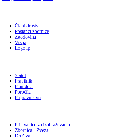
O društvu
Člani društva
Poslanci zbornice
Zgodovina
Vizija
Logotip
Akti društva
Statut
Pravilnik
Plan dela
Poročila
Pripravništvo
Povezave
Prijavanice za izobraževanja
Zbornica - Zveza
Društva