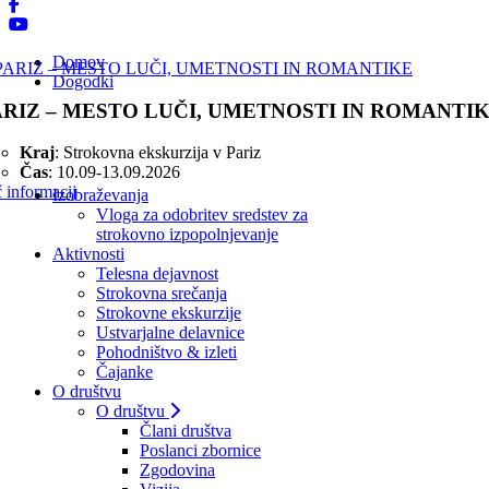
Domov
Dogodki
ARIZ – MESTO LUČI, UMETNOSTI IN ROMANTI
Kraj
: Strokovna ekskurzija v Pariz
Čas
: 10.09-13.09.2026
 informacij
Izobraževanja
Vloga za odobritev sredstev za
strokovno izpopolnjevanje
Aktivnosti
Telesna dejavnost
Strokovna srečanja
Strokovne ekskurzije
Ustvarjalne delavnice
Pohodništvo & izleti
Čajanke
O društvu
O društvu
Člani društva
Poslanci zbornice
Zgodovina