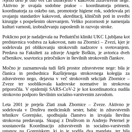
Njeno delo je bilo ves čas usmerjeno v kakovost zdravstvene nege.
Aktivno je uvajala sodobne prakse – koordinatorja primera,
koordinatorja za oskrbo ran, promotorje higiene rok, sodelovala pri
uvajanju standardov kakovosti, akreditacij, kliničnih poti in uvedbi
kirurgije s pospešenim okrevanjem. Veliko pozornosti je namenjala
kulturi varnosti, izobraževanju zaposlenih in razvoju stroke.
Poklicno pot je nadaljevala na Pediatrični kliniki UKC Ljubljana kot
predstavnica vodstva za kakovost, nato na Zbornici – Zvezi, kjer je
sodelovala pri oblikovanju strokovnih nadzorov s svetovanjem.
Predava na Fakulteti za zdravje Angele Boškin, je avtorica dveh
učbenikov, soavtorica priročnikov in številnih strokovnih člankov.
Močno je zaznamovala tudi širši prostor zdravstvene nege: bila je
članica in predsednica Razširjenega strokovnega kolegija za
zdravstveno nego, dejavna v več strokovnih sekcijah Zbornice –
Zveze ter sooblikovala kadrovske normative in strokovna
priporočila. V epidemiji SARS-CoV-2 je kot koordinatorica nudila
strokovno podporo številnim socialno-varstvenim zavodom.
Leta 2001 je prejela Zlati znak Zbornice – Zveze. Aktivno je
sodelovala v Društvu medicinskih sester, babic in zdravstvenih
tehnikov Gorenjske, spodbujala članstvo in izvajala številna
strokovna predavanja. Skupaj z Društvom in Andrejo Peternel je
soustanovila Koordinacijo zdravstvenih in socialno-varstvenih
ustanov na Gorenjskem, ki jo je vodila dva mandata, ter bila