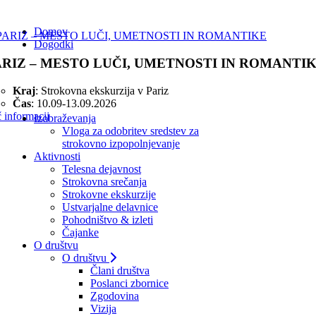
Domov
Dogodki
ARIZ – MESTO LUČI, UMETNOSTI IN ROMANTI
Kraj
: Strokovna ekskurzija v Pariz
Čas
: 10.09-13.09.2026
 informacij
Izobraževanja
Vloga za odobritev sredstev za
strokovno izpopolnjevanje
Aktivnosti
Telesna dejavnost
Strokovna srečanja
Strokovne ekskurzije
Ustvarjalne delavnice
Pohodništvo & izleti
Čajanke
O društvu
O društvu
Člani društva
Poslanci zbornice
Zgodovina
Vizija