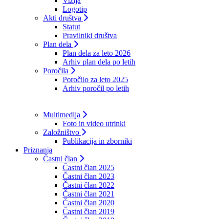
Vizija
Logotip
Akti društva
Statut
Pravilniki društva
Plan dela
Plan dela za leto 2026
Arhiv plan dela po letih
Poročila
Poročilo za leto 2025
Arhiv poročil po letih
Multimedija
Foto in video utrinki
Založništvo
Publikacija in zborniki
Priznanja
Častni član
Častni član 2025
Častni član 2023
Častni član 2022
Častni član 2021
Častni član 2020
Častni član 2019