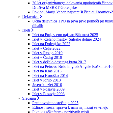
30 let organiziranega delovanja upokojenih članov
Društva MSBZT Gorenjske
Poklon, Mariji Veber, najstarejši članici Zbornice-
Delavnice
Učna delavnica TPO in prva prve pomoči pri tujku
dihalih
Izleti
Izlet na Ptuj, v eno najstarejših mest 2025
Izlet v »zeleno mesto« Šaleške doline 2024
Izlet na Dolenjsko 2023
Izlet v Celje 2022
Izlet v Rezijo 2019
Izlet v Čadrg 2018
Izlet v deželo desetega brata 2017
Izlet na Petrovo Brdo in grob Angele Boškin 2016
Izlet na Kras 2015
Izlet na Koroško 2014
Izlet v Idrijo 2013
Jesenski izlet 2010
Izlet v Posavje 2009
Izlet v Posavje 2008
Srečanja
Prednovoletno srečanje 2025
Edinost, sreča, sprava k nam naj nazaj se vrnejo
Piknik s »škafcem« pozitivnih misli