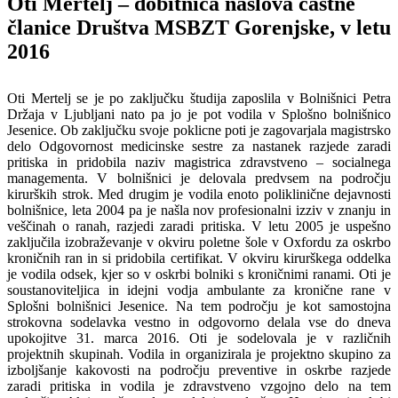
Oti Mertelj – dobitnica naslova častne
članice Društva MSBZT Gorenjske, v letu
2016
Oti Mertelj se je po zaključku študija zaposlila v Bolnišnici Petra
Držaja v Ljubljani nato pa jo je pot vodila v Splošno bolnišnico
Jesenice. Ob zaključku svoje poklicne poti je zagovarjala magistrsko
delo Odgovornost medicinske sestre za nastanek razjede zaradi
pritiska in pridobila naziv magistrica zdravstveno – socialnega
managementa. V bolnišnici je delovala predvsem na področju
kirurških strok. Med drugim je vodila enoto poliklinične dejavnosti
bolnišnice, leta 2004 pa je našla nov profesionalni izziv v znanju in
veščinah o ranah, razjedi zaradi pritiska. V letu 2005 je uspešno
zaključila izobraževanje v okviru poletne šole v Oxfordu za oskrbo
kroničnih ran in si pridobila certifikat. V okviru kirurškega oddelka
je vodila odsek, kjer so v oskrbi bolniki s kroničnimi ranami. Oti je
soustanoviteljica in idejni vodja ambulante za kronične rane v
Splošni bolnišnici Jesenice. Na tem področju je kot samostojna
strokovna sodelavka vestno in odgovorno delala vse do dneva
upokojitve 31. marca 2016. Oti je sodelovala je v različnih
projektnih skupinah. Vodila in organizirala je projektno skupino za
izboljšanje kakovosti na področju preventive in oskrbe razjede
zaradi pritiska in vodila je zdravstveno vzgojno delo na tem