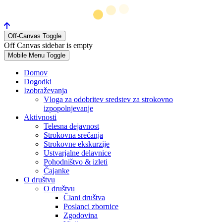
Off-Canvas Toggle
Off Canvas sidebar is empty
Mobile Menu Toggle
Domov
Dogodki
Izobraževanja
Vloga za odobritev sredstev za strokovno
izpopolnjevanje
Aktivnosti
Telesna dejavnost
Strokovna srečanja
Strokovne ekskurzije
Ustvarjalne delavnice
Pohodništvo & izleti
Čajanke
O društvu
O društvu
Člani društva
Poslanci zbornice
Zgodovina