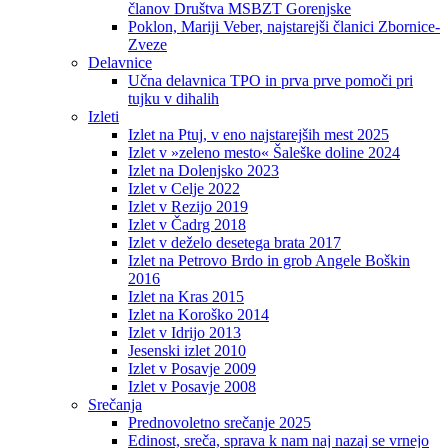
članov Društva MSBZT Gorenjske
Poklon, Mariji Veber, najstarejši članici Zbornice-
Zveze
Delavnice
Učna delavnica TPO in prva prve pomoči pri
tujku v dihalih
Izleti
Izlet na Ptuj, v eno najstarejših mest 2025
Izlet v »zeleno mesto« Šaleške doline 2024
Izlet na Dolenjsko 2023
Izlet v Celje 2022
Izlet v Rezijo 2019
Izlet v Čadrg 2018
Izlet v deželo desetega brata 2017
Izlet na Petrovo Brdo in grob Angele Boškin
2016
Izlet na Kras 2015
Izlet na Koroško 2014
Izlet v Idrijo 2013
Jesenski izlet 2010
Izlet v Posavje 2009
Izlet v Posavje 2008
Srečanja
Prednovoletno srečanje 2025
Edinost, sreča, sprava k nam naj nazaj se vrnejo