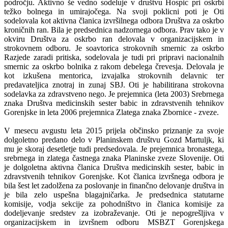
področju. Aktivno še vedno sodeluje v društvu Hospic pri oskrbi
težko bolnega in umirajočega. Na svoji poklicni poti je Oti
sodelovala kot aktivna članica izvršilnega odbora Društva za oskrbo
kroničnih ran. Bila je predsednica nadzornega odbora. Prav tako je v
okviru Društva za oskrbo ran delovala v organizacijskem in
strokovnem odboru. Je soavtorica strokovnih smernic za oskrbo
Razjede zaradi pritiska, sodelovala je tudi pri pripravi nacionalnih
smernic za oskrbo bolnika z rakom debelega črevesja. Delovala je
kot izkušena mentorica, izvajalka strokovnih delavnic ter
predavateljica znotraj in zunaj SBJ. Oti je habilitirana strokovna
sodelavka za zdravstveno nego. Je prejemnica (leta 2003) Srebrnega
znaka Društva medicinskih sester babic in zdravstvenih tehnikov
Gorenjske in leta 2006 prejemnica Zlatega znaka Zbornice - zveze.
V mesecu avgustu leta 2015 prijela občinsko priznanje za svoje
dolgoletno predano delo v Planinskem društvu Gozd Martuljk, ki
mu je skoraj desetletje tudi predsedovala. Je prejemnica bronastega,
srebrnega in zlatega častnega znaka Planinske zveze Slovenije. Oti
je dolgoletna aktivna članica Društva medicinskih sester, babic in
zdravstvenih tehnikov Gorenjske. Kot članica izvršnega odbora je
bila šest let zadolžena za poslovanje in finančno delovanje društva in
je bila zelo uspešna blagajničarka. Je predsednica statutarne
komisije, vodja sekcije za pohodništvo in članica komisije za
dodeljevanje sredstev za izobraževanje. Oti je nepogrešljiva v
organizacijskem in izvršnem odboru MSBZT Gorenjskega