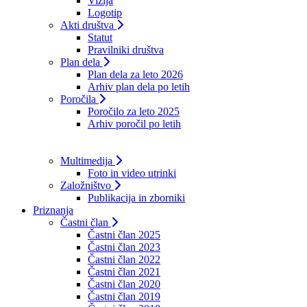
Vizija
Logotip
Akti društva
Statut
Pravilniki društva
Plan dela
Plan dela za leto 2026
Arhiv plan dela po letih
Poročila
Poročilo za leto 2025
Arhiv poročil po letih
Multimedija
Foto in video utrinki
Založništvo
Publikacija in zborniki
Priznanja
Častni član
Častni član 2025
Častni član 2023
Častni član 2022
Častni član 2021
Častni član 2020
Častni član 2019