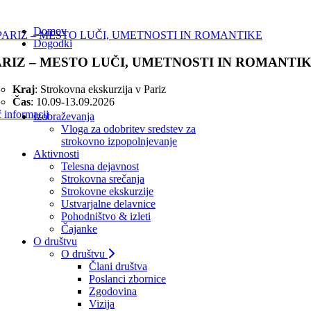
Domov
Dogodki
ARIZ – MESTO LUČI, UMETNOSTI IN ROMANTI
Kraj
: Strokovna ekskurzija v Pariz
Čas
: 10.09-13.09.2026
 informacij
Izobraževanja
Vloga za odobritev sredstev za
strokovno izpopolnjevanje
Aktivnosti
Telesna dejavnost
Strokovna srečanja
Strokovne ekskurzije
Ustvarjalne delavnice
Pohodništvo & izleti
Čajanke
O društvu
O društvu
Člani društva
Poslanci zbornice
Zgodovina
Vizija