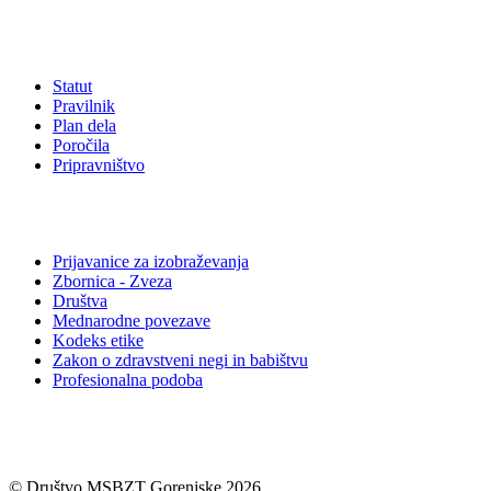
Akti društva
Statut
Pravilnik
Plan dela
Poročila
Pripravništvo
Povezave
Prijavanice za izobraževanja
Zbornica - Zveza
Društva
Mednarodne povezave
Kodeks etike
Zakon o zdravstveni negi in babištvu
Profesionalna podoba
© Društvo MSBZT Gorenjske 2026.