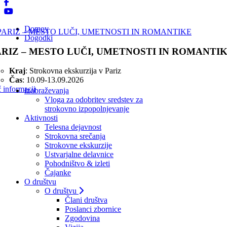
Domov
Dogodki
ARIZ – MESTO LUČI, UMETNOSTI IN ROMANTI
Kraj
: Strokovna ekskurzija v Pariz
Čas
: 10.09-13.09.2026
 informacij
Izobraževanja
Vloga za odobritev sredstev za
strokovno izpopolnjevanje
Aktivnosti
Telesna dejavnost
Strokovna srečanja
Strokovne ekskurzije
Ustvarjalne delavnice
Pohodništvo & izleti
Čajanke
O društvu
O društvu
Člani društva
Poslanci zbornice
Zgodovina