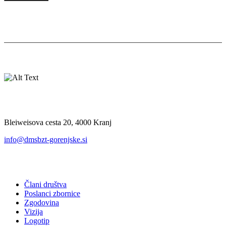
Ostanite v stiku z nami:
Kje nas najdete
Bleiweisova cesta 20, 4000 Kranj
info@dmsbzt-gorenjske.si
O društvu
Člani društva
Poslanci zbornice
Zgodovina
Vizija
Logotip