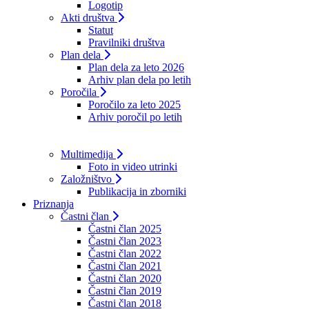
Logotip
Akti društva
Statut
Pravilniki društva
Plan dela
Plan dela za leto 2026
Arhiv plan dela po letih
Poročila
Poročilo za leto 2025
Arhiv poročil po letih
Multimedija
Foto in video utrinki
Založništvo
Publikacija in zborniki
Priznanja
Častni član
Častni član 2025
Častni član 2023
Častni član 2022
Častni član 2021
Častni član 2020
Častni član 2019
Častni član 2018