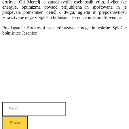
društva. Oti Mertelj je zaradi svojih osebnostih vrlin, življenjske
energije, optimizma povsod priljubljena in spoštovana in je
prispevala pomemben delež k dvigu, ugledu in prepoznavnosti
zdravstvene nege v Splošni bolnišnici Jesenice in širom Slovenije.
Predlagatelj: Strokovni svet zdravstvene nege in oskrbe Splošne
bolnišnice Jesenice
Prijava na E-novice
Prijava