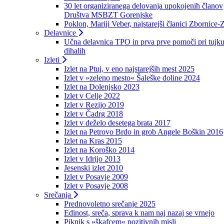
30 let organiziranega delovanja upokojenih članov
Društva MSBZT Gorenjske
Poklon, Mariji Veber, najstarejši članici Zbornice-
Delavnice
Učna delavnica TPO in prva prve pomoči pri tujku
dihalih
Izleti
Izlet na Ptuj, v eno najstarejših mest 2025
Izlet v »zeleno mesto« Šaleške doline 2024
Izlet na Dolenjsko 2023
Izlet v Celje 2022
Izlet v Rezijo 2019
Izlet v Čadrg 2018
Izlet v deželo desetega brata 2017
Izlet na Petrovo Brdo in grob Angele Boškin 2016
Izlet na Kras 2015
Izlet na Koroško 2014
Izlet v Idrijo 2013
Jesenski izlet 2010
Izlet v Posavje 2009
Izlet v Posavje 2008
Srečanja
Prednovoletno srečanje 2025
Edinost, sreča, sprava k nam naj nazaj se vrnejo
Piknik s »škafcem« pozitivnih misli