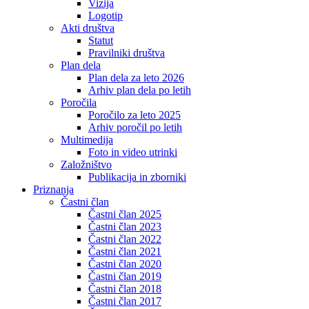
Vizija
Logotip
Akti društva
Statut
Pravilniki društva
Plan dela
Plan dela za leto 2026
Arhiv plan dela po letih
Poročila
Poročilo za leto 2025
Arhiv poročil po letih
Multimedija
Foto in video utrinki
Založništvo
Publikacija in zborniki
Priznanja
Častni član
Častni član 2025
Častni član 2023
Častni član 2022
Častni član 2021
Častni član 2020
Častni član 2019
Častni član 2018
Častni član 2017