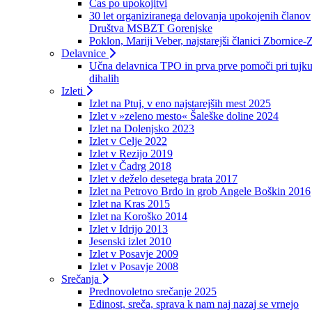
Čas po upokojitvi
30 let organiziranega delovanja upokojenih članov
Društva MSBZT Gorenjske
Poklon, Mariji Veber, najstarejši članici Zbornice-
Delavnice
Učna delavnica TPO in prva prve pomoči pri tujku
dihalih
Izleti
Izlet na Ptuj, v eno najstarejših mest 2025
Izlet v »zeleno mesto« Šaleške doline 2024
Izlet na Dolenjsko 2023
Izlet v Celje 2022
Izlet v Rezijo 2019
Izlet v Čadrg 2018
Izlet v deželo desetega brata 2017
Izlet na Petrovo Brdo in grob Angele Boškin 2016
Izlet na Kras 2015
Izlet na Koroško 2014
Izlet v Idrijo 2013
Jesenski izlet 2010
Izlet v Posavje 2009
Izlet v Posavje 2008
Srečanja
Prednovoletno srečanje 2025
Edinost, sreča, sprava k nam naj nazaj se vrnejo