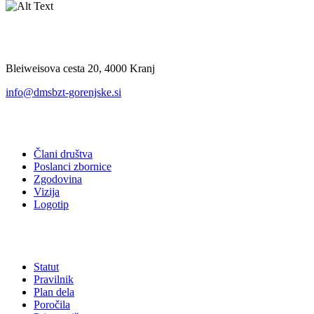
Kje nas najdete
Bleiweisova cesta 20, 4000 Kranj
info@dmsbzt-gorenjske.si
O društvu
Člani društva
Poslanci zbornice
Zgodovina
Vizija
Logotip
Akti društva
Statut
Pravilnik
Plan dela
Poročila