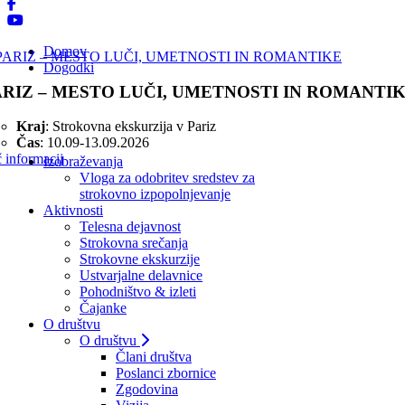
Domov
Dogodki
ARIZ – MESTO LUČI, UMETNOSTI IN ROMANTI
Kraj
: Strokovna ekskurzija v Pariz
Čas
: 10.09-13.09.2026
 informacij
Izobraževanja
Vloga za odobritev sredstev za
strokovno izpopolnjevanje
Aktivnosti
Telesna dejavnost
Strokovna srečanja
Strokovne ekskurzije
Ustvarjalne delavnice
Pohodništvo & izleti
Čajanke
O društvu
O društvu
Člani društva
Poslanci zbornice
Zgodovina