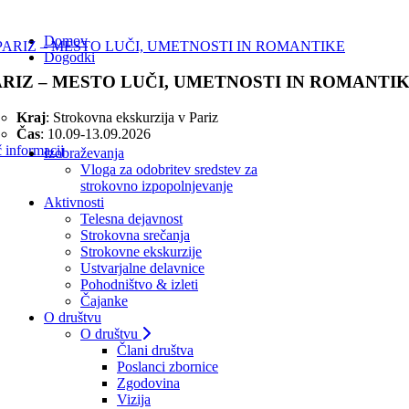
Domov
Dogodki
ARIZ – MESTO LUČI, UMETNOSTI IN ROMANTI
Kraj
: Strokovna ekskurzija v Pariz
Čas
: 10.09-13.09.2026
 informacij
Izobraževanja
Vloga za odobritev sredstev za
strokovno izpopolnjevanje
Aktivnosti
Telesna dejavnost
Strokovna srečanja
Strokovne ekskurzije
Ustvarjalne delavnice
Pohodništvo & izleti
Čajanke
O društvu
O društvu
Člani društva
Poslanci zbornice
Zgodovina
Vizija