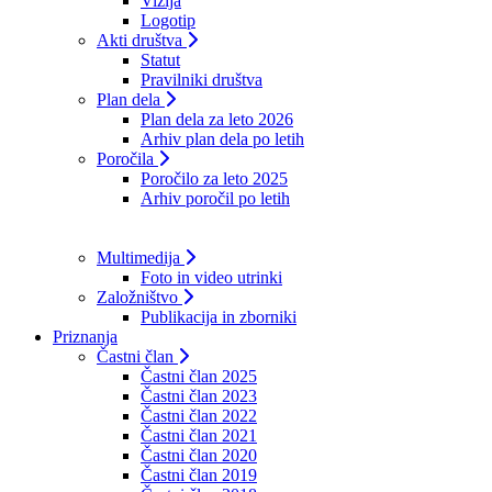
Vizija
Logotip
Akti društva
Statut
Pravilniki društva
Plan dela
Plan dela za leto 2026
Arhiv plan dela po letih
Poročila
Poročilo za leto 2025
Arhiv poročil po letih
Multimedija
Foto in video utrinki
Založništvo
Publikacija in zborniki
Priznanja
Častni član
Častni član 2025
Častni član 2023
Častni član 2022
Častni član 2021
Častni član 2020
Častni član 2019