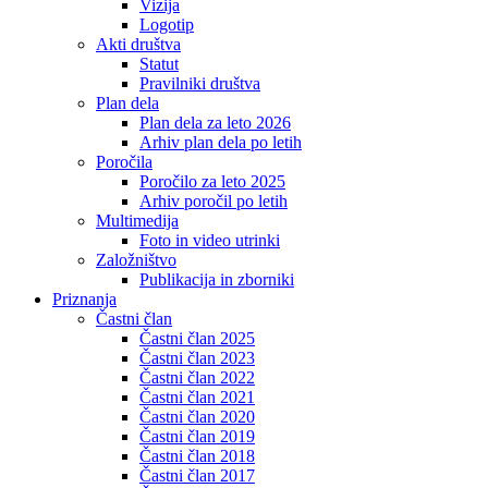
Vizija
Logotip
Akti društva
Statut
Pravilniki društva
Plan dela
Plan dela za leto 2026
Arhiv plan dela po letih
Poročila
Poročilo za leto 2025
Arhiv poročil po letih
Multimedija
Foto in video utrinki
Založništvo
Publikacija in zborniki
Priznanja
Častni član
Častni član 2025
Častni član 2023
Častni član 2022
Častni član 2021
Častni član 2020
Častni član 2019
Častni član 2018
Častni član 2017