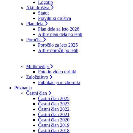
Logotip
Akti društva
Statut
Pravilniki društva
Plan dela
Plan dela za leto 2026
Arhiv plan dela po letih
Poročila
Poročilo za leto 2025
Arhiv poročil po letih
Multimedija
Foto in video utrinki
Založništvo
Publikacija in zborniki
Priznanja
Častni član
Častni član 2025
Častni član 2023
Častni član 2022
Častni član 2021
Častni član 2020
Častni član 2019
Častni član 2018