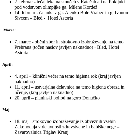
2. februar - tečaj teka na smučeh v Ratečah ali na Pokljuki
pod vodstvom olimpijke ga. Milene Kordež
14. februar - čajanka z ga. Alenko Bole Vrabec in g. Ivanom
Sivcem – Bled - Hotel Astoria
Marec:
7. marec - občni zbor in strokovno izobraževanje na temo
Prehrana (točen naslov javljen naknadno) - Bled, Hotel
Astoria
April:
4. april – klinični večer na temo higiena rok (kraj javljen
naknadno)
11. april – ustvarjalna delavnica na temo higiena obraza in
ličenje, (kraj javljen naknadno)
20. april – planinski pohod na goro Donačko
Maj:
18. maj - strokovno izobraževanje iz obveznih vsebin –
Zakonodaja v dejavnosti zdravstvene in babiške nege –
Zavarovalnica Triglav Kranj