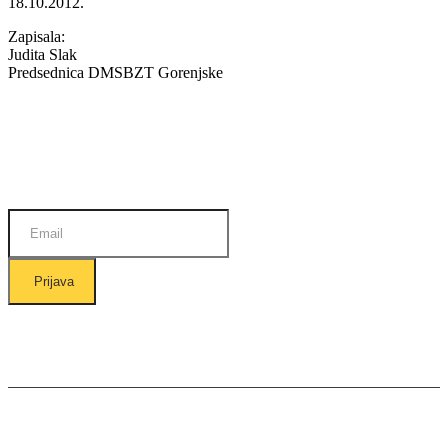
18.10.2012.
Zapisala:
Judita Slak
Predsednica DMSBZT Gorenjske
Prijava na E-novice
Prijava
Ostanite v stiku z nami: