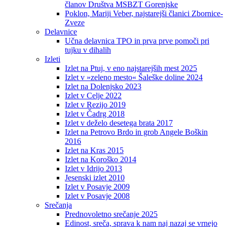
članov Društva MSBZT Gorenjske
Poklon, Mariji Veber, najstarejši članici Zbornice-
Zveze
Delavnice
Učna delavnica TPO in prva prve pomoči pri
tujku v dihalih
Izleti
Izlet na Ptuj, v eno najstarejših mest 2025
Izlet v »zeleno mesto« Šaleške doline 2024
Izlet na Dolenjsko 2023
Izlet v Celje 2022
Izlet v Rezijo 2019
Izlet v Čadrg 2018
Izlet v deželo desetega brata 2017
Izlet na Petrovo Brdo in grob Angele Boškin
2016
Izlet na Kras 2015
Izlet na Koroško 2014
Izlet v Idrijo 2013
Jesenski izlet 2010
Izlet v Posavje 2009
Izlet v Posavje 2008
Srečanja
Prednovoletno srečanje 2025
Edinost, sreča, sprava k nam naj nazaj se vrnejo