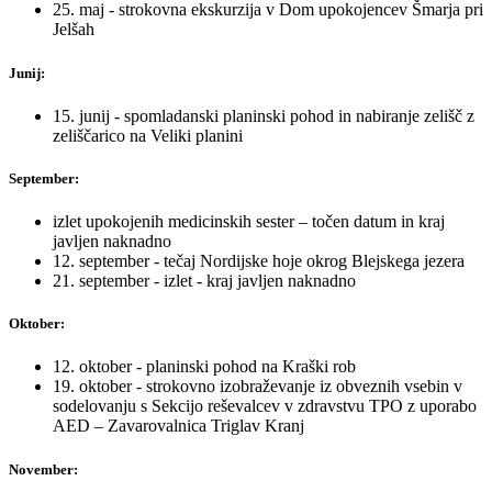
25. maj - strokovna ekskurzija v Dom upokojencev Šmarja pri
Jelšah
Junij:
15. junij - spomladanski planinski pohod in nabiranje zelišč z
zeliščarico na Veliki planini
September:
izlet upokojenih medicinskih sester – točen datum in kraj
javljen naknadno
12. september - tečaj Nordijske hoje okrog Blejskega jezera
21. september - izlet - kraj javljen naknadno
Oktober:
12. oktober - planinski pohod na Kraški rob
19. oktober - strokovno izobraževanje iz obveznih vsebin v
sodelovanju s Sekcijo reševalcev v zdravstvu TPO z uporabo
AED – Zavarovalnica Triglav Kranj
November: