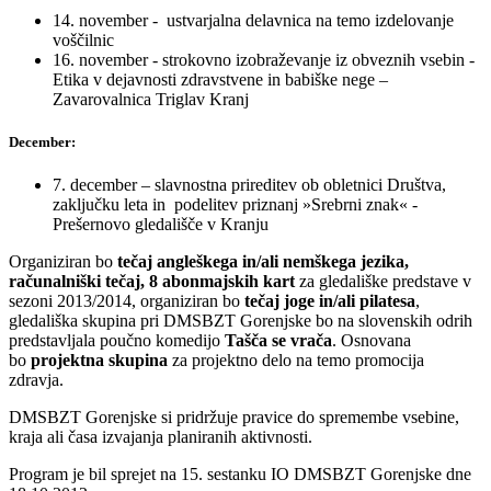
14. november - ustvarjalna delavnica na temo izdelovanje
voščilnic
16. november - strokovno izobraževanje iz obveznih vsebin -
Etika v dejavnosti zdravstvene in babiške nege –
Zavarovalnica Triglav Kranj
December:
7. december – slavnostna prireditev ob obletnici Društva,
zaključku leta in podelitev priznanj »Srebrni znak« -
Prešernovo gledališče v Kranju
Organiziran bo
tečaj angleškega in/ali nemškega jezika,
računalniški tečaj, 8 abonmajskih kart
za gledališke predstave v
sezoni 2013/2014, organiziran bo
tečaj joge in/ali pilatesa
,
gledališka skupina pri DMSBZT Gorenjske bo na slovenskih odrih
predstavljala poučno komedijo
Tašča se vrača
. Osnovana
bo
projektna skupina
za projektno delo na temo promocija
zdravja.
DMSBZT Gorenjske si pridržuje pravice do spremembe vsebine,
kraja ali časa izvajanja planiranih aktivnosti.
Program je bil sprejet na 15. sestanku IO DMSBZT Gorenjske dne