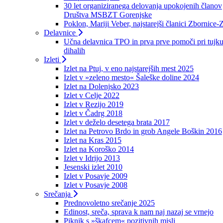
30 let organiziranega delovanja upokojenih članov
Društva MSBZT Gorenjske
Poklon, Mariji Veber, najstarejši članici Zbornice-
Delavnice
Učna delavnica TPO in prva prve pomoči pri tujku
dihalih
Izleti
Izlet na Ptuj, v eno najstarejših mest 2025
Izlet v »zeleno mesto« Šaleške doline 2024
Izlet na Dolenjsko 2023
Izlet v Celje 2022
Izlet v Rezijo 2019
Izlet v Čadrg 2018
Izlet v deželo desetega brata 2017
Izlet na Petrovo Brdo in grob Angele Boškin 2016
Izlet na Kras 2015
Izlet na Koroško 2014
Izlet v Idrijo 2013
Jesenski izlet 2010
Izlet v Posavje 2009
Izlet v Posavje 2008
Srečanja
Prednovoletno srečanje 2025
Edinost, sreča, sprava k nam naj nazaj se vrnejo
Piknik s »škafcem« pozitivnih misli