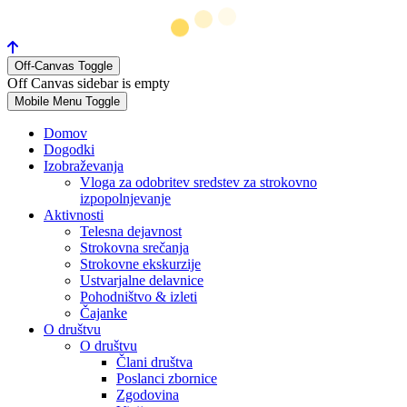
Off-Canvas Toggle
Off Canvas sidebar is empty
Mobile Menu Toggle
Domov
Dogodki
Izobraževanja
Vloga za odobritev sredstev za strokovno
izpopolnjevanje
Aktivnosti
Telesna dejavnost
Strokovna srečanja
Strokovne ekskurzije
Ustvarjalne delavnice
Pohodništvo & izleti
Čajanke
O društvu
O društvu
Člani društva
Poslanci zbornice
Zgodovina