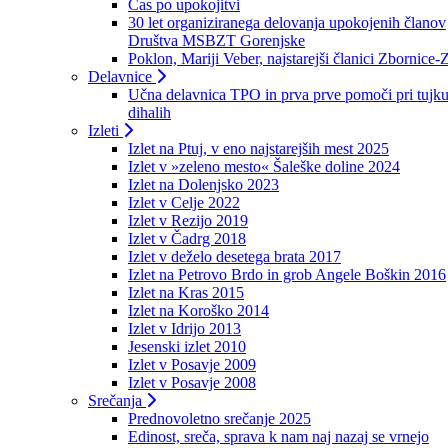
Čas po upokojitvi
30 let organiziranega delovanja upokojenih članov
Društva MSBZT Gorenjske
Poklon, Mariji Veber, najstarejši članici Zbornice-
Delavnice
Učna delavnica TPO in prva prve pomoči pri tujku
dihalih
Izleti
Izlet na Ptuj, v eno najstarejših mest 2025
Izlet v »zeleno mesto« Šaleške doline 2024
Izlet na Dolenjsko 2023
Izlet v Celje 2022
Izlet v Rezijo 2019
Izlet v Čadrg 2018
Izlet v deželo desetega brata 2017
Izlet na Petrovo Brdo in grob Angele Boškin 2016
Izlet na Kras 2015
Izlet na Koroško 2014
Izlet v Idrijo 2013
Jesenski izlet 2010
Izlet v Posavje 2009
Izlet v Posavje 2008
Srečanja
Prednovoletno srečanje 2025
Edinost, sreča, sprava k nam naj nazaj se vrnejo